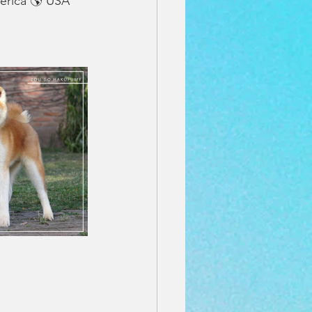
erica 🌎 USA