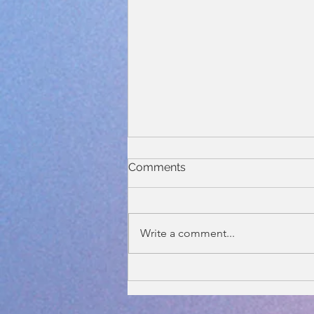
Comments
Write a comment...
New Brindle and White
Litter - 2 females Available!