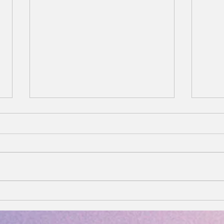
New Litter - 2 Red Males
New 
Puppies Available!
pupp
rese