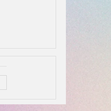
Litter (White and red
ies available for early
rvations)