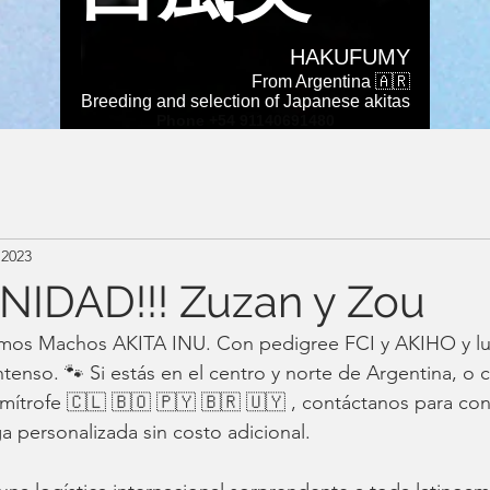
HAKUFUMY
From Argentina 🇦🇷
Breeding and selection of Japanese akitas
Phone +54 91140691480
Más
 2023
IDAD!!! Zuzan y Zou
imos Machos AKITA INU. Con pedigree FCI y AKIHO y lu
tenso. 🐾 Si estás en el centro y norte de Argentina, o c
limítrofe 🇨🇱 🇧🇴 🇵🇾 🇧🇷 🇺🇾 , contáctanos para co
a personalizada sin costo adicional. 