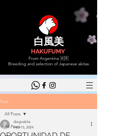
白風美
HAKUFUMY
From Argentina 🇦🇷
Breeding and selection of Japanese akitas
Post
All Posts
diegoakita
All Posts
Feb 15, 2024
OPORTUNIDAD DE