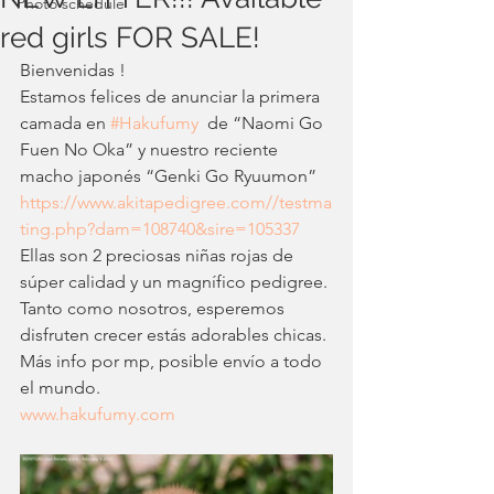
Photo schedule
red girls FOR SALE!
Bienvenidas ! 
Estamos felices de anunciar la primera 
camada en 
#Hakufumy
  de “Naomi Go 
Fuen No Oka” y nuestro reciente 
macho japonés “Genki Go Ryuumon”
https://www.akitapedigree.com//testma
ting.php?dam=108740&sire=105337
Ellas son 2 preciosas niñas rojas de 
súper calidad y un magnífico pedigree.
Tanto como nosotros, esperemos 
disfruten crecer estás adorables chicas.
Más info por mp, posible envío a todo 
el mundo.
www.hakufumy.com