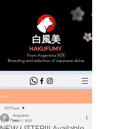
白風美
HAKUFUMY
From Argentina 🇦🇷
Breeding and selection of Japanese akitas
Post
All Posts
diegoakita
All Posts
Mar 11, 2023
NEW LITTER!!! Available