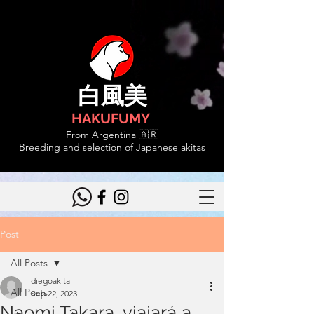
白風美
HAKUFUMY
From Argentina 🇦🇷
Breeding and selection of Japanese akitas
Post
All Posts
diegoakita
All Posts
Sep 22, 2023
Naomi Takara, viajará a