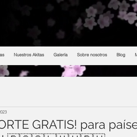
HAKUFUMY
From Argentina 🇦🇷
Breeding and selection of Japanese akitas
as
Nuestros Akitas
Galería
Sobre nosotros
Blog
2023
RTE GRATIS! para país