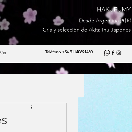
HAKUFUMY
Desde Argentina 🇦🇷
Cría y selección de
Akita Inu
Japonés
Teléfono +54 91140691480
Más
es