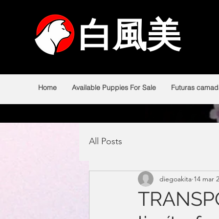
白風美
白風美
Home
Available Puppies For Sale
Futuras camad
All Posts
diegoakita
14 mar 
TRANSPO