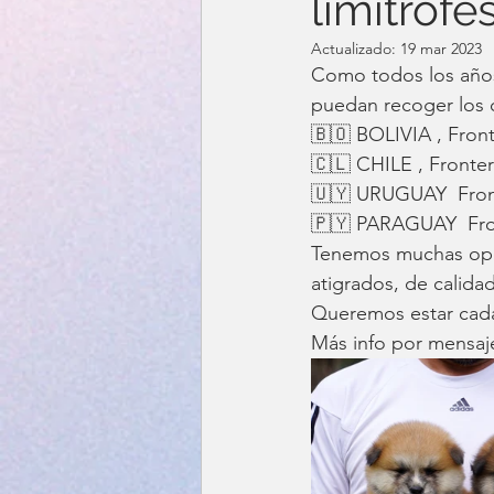
limítrofe
Actualizado:
19 mar 2023
Como todos los años
puedan recoger los c
🇧🇴 BOLIVIA , Front
🇨🇱 CHILE , Fronte
🇺🇾 URUGUAY  Front
🇵🇾 PARAGUAY  Fron
Tenemos muchas opor
atigrados, de cali
Queremos estar cada
Más info por mensaj