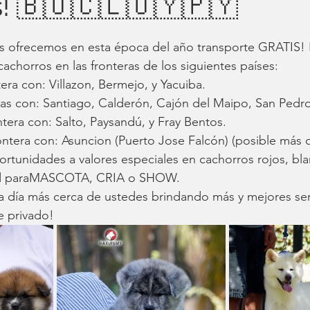
s! 🇧🇴🇨🇱🇺🇾🇵🇾
 ofrecemos en esta época del año transporte GRATIS! 
achorros en las fronteras de los siguientes países:
era con: Villazon, Bermejo, y Yacuiba.
ras con: Santiago, Calderón, Cajón del Maipo, San Pedr
era con: Salto, Paysandú, y Fray Bentos.
tera con: Asuncion (Puerto Jose Falcón) (posible más 
tunidades a valores especiales en cachorros rojos, bla
dad paraMASCOTA, CRIA o SHOW.
 día más cerca de ustedes brindando más y mejores ser
e privado!